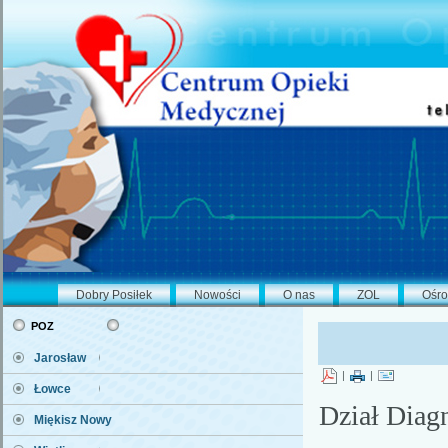
Dobry Posiłek
Nowości
O nas
ZOL
Ośro
poz
Jarosław
|
|
Łowce
Dział Diag
Miękisz Nowy