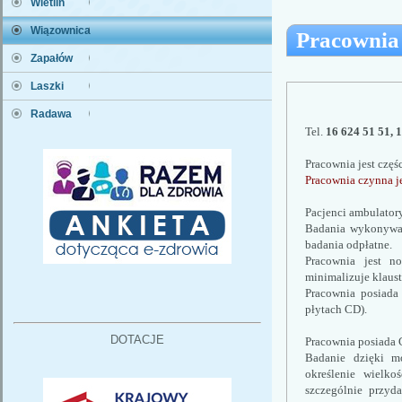
Wietlin
Wiązownica
Pracownia
Zapałów
Laszki
Radawa
Tel. 
16 624 51 51, 
Pracownia jest częś
Pracownia czynna je
Pacjenci ambulatory
Badania wykonywane
badania odpłatne.
Pracownia jest no
minimalizuje klaus
Pracownia posiada 
płytach CD). 
DOTACJE
Pracownia posiada C
Badanie dzięki mo
określenie wielko
szczególnie przyd