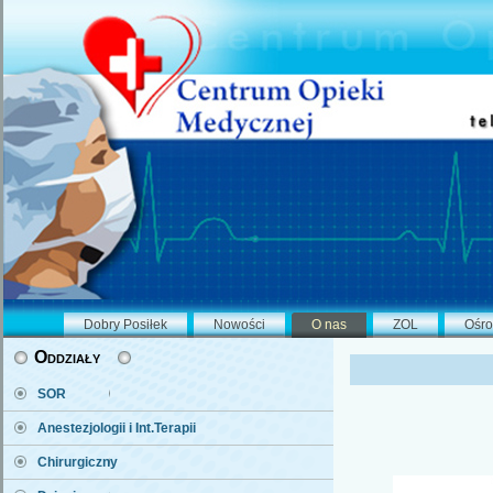
Dobry Posiłek
Nowości
O nas
ZOL
Ośro
Oddziały
SOR
Anestezjologii i Int.Terapii
Chirurgiczny