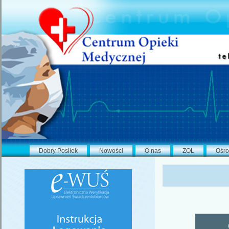
Dobry Posiłek
Nowości
O nas
ZOL
Ośro