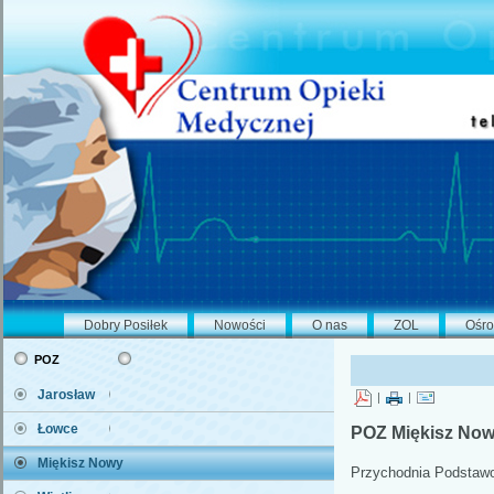
Dobry Posiłek
Nowości
O nas
ZOL
Ośro
poz
Jarosław
|
|
Łowce
POZ Miękisz No
Miękisz Nowy
Przychodnia Podstawo