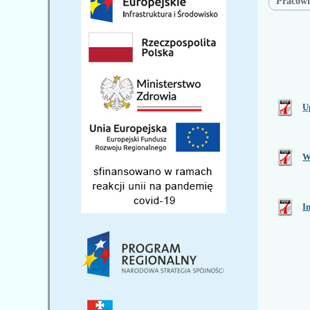
Pracow
U
W
I