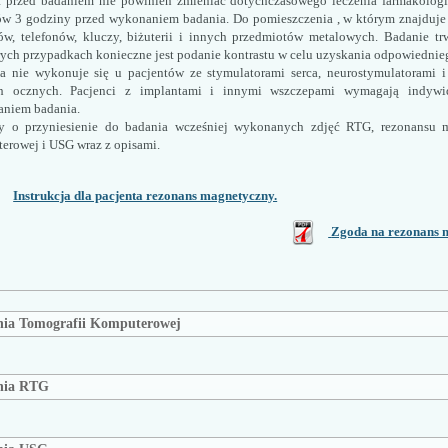
t przed badaniem nie powinien zmieniać dotychczasowego leczenia farmakologi
ów 3 godziny przed wykonaniem badania. Do pomieszczenia , w którym znajduje 
ów, telefonów, kluczy, biżuterii i innych przedmiotów metalowych. Badanie t
rych przypadkach konieczne jest podanie kontrastu w celu uzyskania odpowiednie
a nie wykonuje się u pacjentów ze stymulatorami serca, neurostymulatorami i
h ocznych. Pacjenci z implantami i innymi wszczepami wymagają indywidu
niem badania.
y o przyniesienie do badania wcześniej wykonanych zdjęć RTG, rezonansu ma
erowej i USG wraz z opisami.
Instrukcja dla pacjenta rezonans magnetyczny.
Zgoda na rezonans 
ia Tomografii Komputerowej
nia RTG