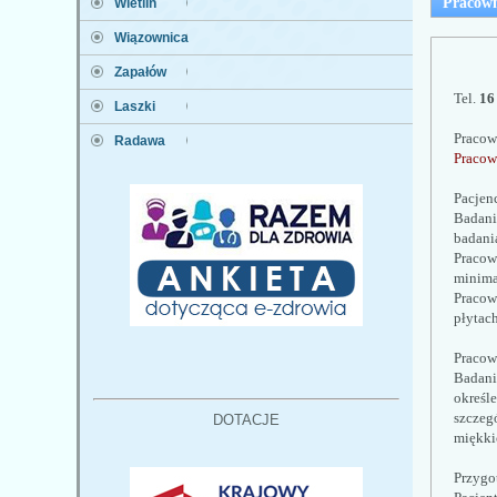
Pracown
Wietlin
Wiązownica
Zapałów
Tel. 
16
Laszki
Pracow
Radawa
Pracow
Pacjenc
Badani
badani
Pracow
minima
Pracow
płytach
Pracown
Badani
określ
szczeg
DOTACJE
miękki
Przygo