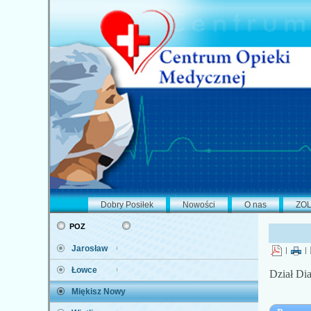
Dobry Posiłek
Nowości
O nas
ZO
poz
Jarosław
|
|
Łowce
Dział Di
Miękisz Nowy