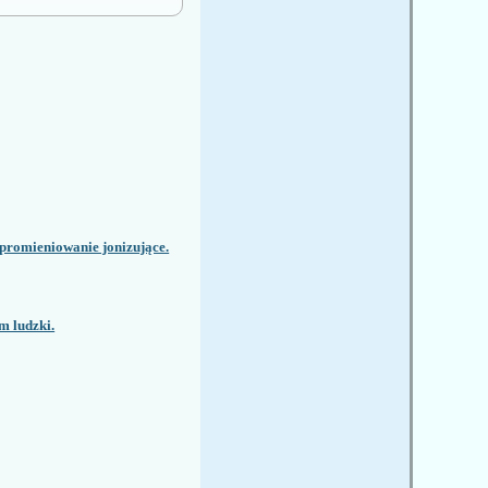
 promieniowanie jonizujące.
m ludzki.