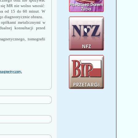
cznego oraz nie spożywać 
się MR nie wolno wnosić: 
rwa od 15 do 60 minut. W 
go diagnostycznie obrazu.
 opiłkami metalicznymi w 
alnej konsultacji przed 
gnetycznego, tomografii 
magnetyczny.