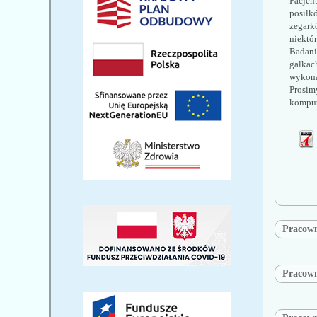
Pacjen
posiłk
zegark
niektó
Badani
gałkac
wykona
Prosim
komput
Pracown
Pracow