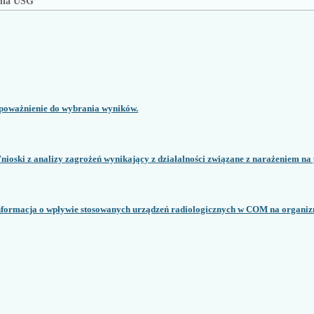
nia USG
poważnienie do wybrania wyników.
nioski z analizy zagrożeń wynikający z działalności związane z narażeniem na
nformacja o wpływie stosowanych urządzeń radiologicznych w COM na organiz