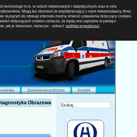
 technologii m.in. w celach reklamowych i statystycznych oraz w celu
ytkowników. Mogą też stosować je współpracujący z nami reklamodawcy, firmy
ie służącym do obsługi internetu można zmienić ustawienia dotyczące cookies.
tawień dotyczących cookies oznacza, że będą one zapisane w pamięci
kie, jak je skasowac, wylaczyc - zobacz:
polityka prywatnosci
.
acownika
Zamówienia publiczne
Kontakt
iagnostyka Obrazowa