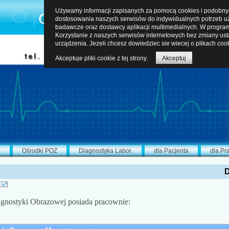
Używamy informacji zapisanych za pomocą cookies i podobnych
dostosowania naszych serwisów do indywidualnych potrzeb uż
badawcze oraz dostawcy aplikacji multimedialnych. W program
Korzystanie z naszych serwisów internetowych bez zmiany us
urządzenia. Jezeli chcesz dowiedziec sie wiecej o plikach coo
Akceptuje pliki cookie z tej strony.
Akceptuj
L
Ośrodki POZ
Diagnostyka Labor.
dla Pacjenta
dla Pr
D
agnostyki Obrazowej posiada pracownie: