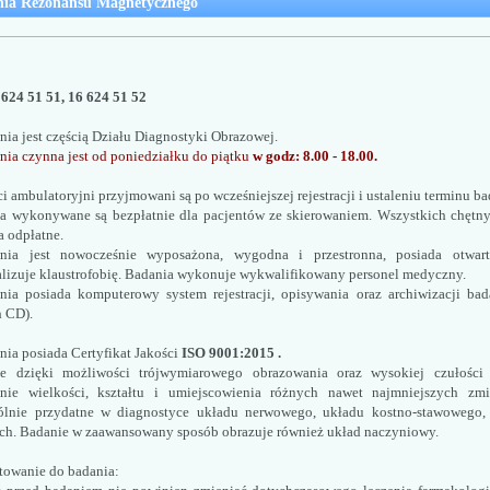
ia Rezonansu Magnetycznego
 624 51 51, 16 624 51 52
nia jest częścią Działu Diagnostyki Obrazowej.
nia czynna jest od poniedziałku do piątku 
w godz: 8.00 - 18.00. 
i ambulatoryjni przyjmowani są po wcześniejszej rejestracji i ustaleniu terminu ba
a wykonywane są bezpłatnie dla pacjentów ze skierowaniem. Wszystkich chętny
a odpłatne.
nia jest nowocześnie wyposażona, wygodna i przestronna, posiada otwart
lizuje klaustrofobię. Badania wykonuje wykwalifikowany personel medyczny.
nia posiada komputerowy system rejestracji, opisywania oraz archiwizacji bad
 CD). 
ia posiada Certyfikat Jakości 
ISO 9001:2015 .
e dzięki możliwości trójwymiarowego obrazowania oraz wysokiej czułości 
enie wielkości, kształtu i umiejscowienia różnych nawet najmniejszych zmi
ólnie przydatne w diagnostyce układu nerwowego, układu kostno-stawowego, 
ch. Badanie w zaawansowany sposób obrazuje również układ naczyniowy.
towanie do badania: