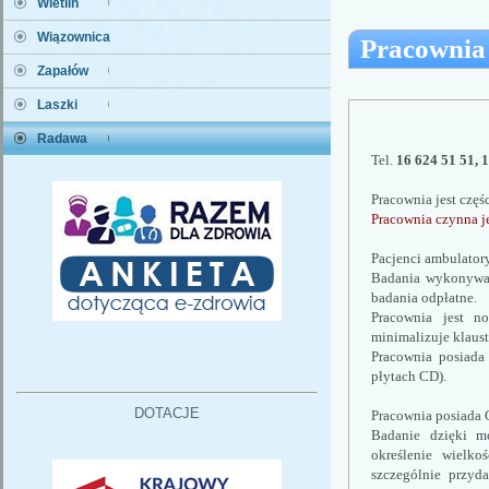
Wietlin
Wiązownica
Pracownia
Zapałów
Laszki
Radawa
Tel. 
16 624 51 51, 
Pracownia jest częś
Pracownia czynna je
Pacjenci ambulatory
Badania wykonywane
badania odpłatne.
Pracownia jest no
minimalizuje klaus
Pracownia posiada 
płytach CD). 
DOTACJE
Pracownia posiada C
Badanie dzięki mo
określenie wielko
szczególnie przyd