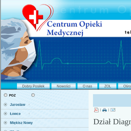
Dobry Posiłek
Nowości
O nas
ZOL
Ośro
poz
Jarosław
|
|
Łowce
Dział Diag
Miękisz Nowy