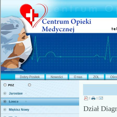
Dobry Posiłek
Nowości
O nas
ZOL
Ośro
poz
Jarosław
|
|
Łowce
Dział Diag
Miękisz Nowy