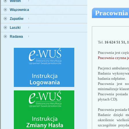
Wietlin
Wiązownica
Pracownia
Zapałów
Laszki
Radawa
Tel. 
16 624 51 51, 
Pracownia jest częś
Pracownia czynna je
Pacjenci ambulatory
Badania wykonywane
badania odpłatne.
Pracownia jest no
minimalizuje klaus
Pracownia posiada 
płytach CD). 
Pracownia posiada C
Badanie dzięki mo
określenie wielko
szczególnie przyd