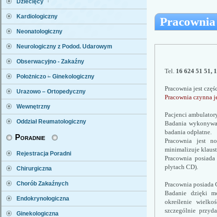
Dziecięcy
Kardiologiczny
Pracownia
Neonatologiczny
Neurologiczny z Podod. Udarowym
Obserwacyjno - Zakaźny
Tel. 
16 624 51 51, 
Położniczo – Ginekologiczny
Pracownia jest częś
Urazowo – Ortopedyczny
Pracownia czynna je
Wewnętrzny
Pacjenci ambulatory
Oddział Reumatologiczny
Badania wykonywane
badania odpłatne.
Poradnie
Pracownia jest no
minimalizuje klaus
Rejestracja Poradni
Pracownia posiada 
płytach CD). 
Chirurgiczna
Chorób Zakaźnych
Pracownia posiada C
Badanie dzięki mo
Endokrynologiczna
określenie wielko
szczególnie przyd
Ginekologiczna