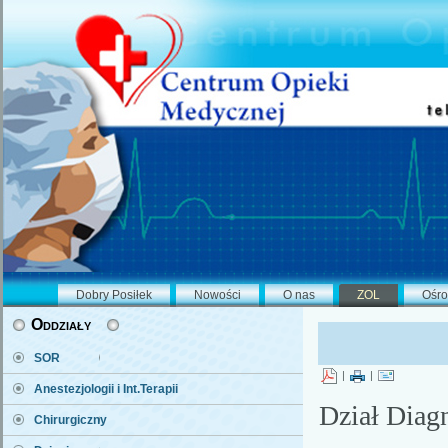
Dobry Posiłek
Nowości
O nas
ZOL
Ośro
Oddziały
SOR
|
|
Anestezjologii i Int.Terapii
Dział Diag
Chirurgiczny