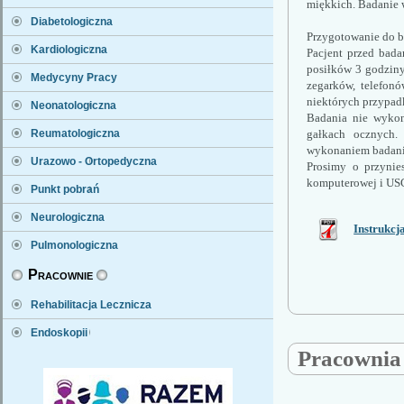
miękkich. Badanie 
Diabetologiczna
Przygotowanie do b
Kardiologiczna
Pacjent przed bada
posiłków 3 godziny
Medycyny Pracy
zegarków, telefonó
niektórych przypad
Neonatologiczna
Badania nie wykonu
gałkach ocznych. 
Reumatologiczna
wykonaniem badani
Urazowo - Ortopedyczna
Prosimy o przynie
komputerowej i USG
Punkt pobrań
Neurologiczna
Instrukcj
Pulmonologiczna
Pracownie
Rehabilitacja Lecznicza
Endoskopii
Pracownia