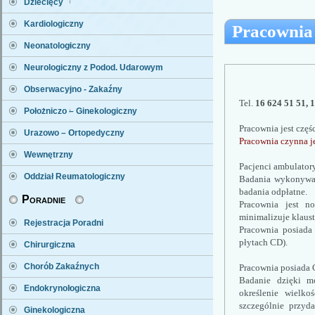
Dziecięcy
Kardiologiczny
Pracownia
Neonatologiczny
Neurologiczny z Podod. Udarowym
Obserwacyjno - Zakaźny
Tel. 
16 624 51 51, 
Położniczo – Ginekologiczny
Pracownia jest częś
Urazowo – Ortopedyczny
Pracownia czynna je
Wewnętrzny
Pacjenci ambulatory
Oddział Reumatologiczny
Badania wykonywane
badania odpłatne.
Poradnie
Pracownia jest no
minimalizuje klaus
Rejestracja Poradni
Pracownia posiada 
płytach CD). 
Chirurgiczna
Chorób Zakaźnych
Pracownia posiada C
Badanie dzięki mo
Endokrynologiczna
określenie wielko
szczególnie przyd
Ginekologiczna