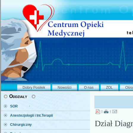
Dobry Posiłek
Nowości
O nas
ZOL
Ośro
Oddziały
SOR
|
|
Anestezjologii i Int.Terapii
Dział Diag
Chirurgiczny