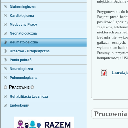
miękkich. Badanie 
Diabetologiczna
Przygotowanie do b
Kardiologiczna
Pacjent przed bada
posiłków 3 godziny
Medycyny Pracy
zegarków, telefonó
niektórych przypad
Neonatologiczna
Badania nie wykonu
gałkach ocznych. 
Reumatologiczna
wykonaniem badani
Urazowo - Ortopedyczna
Prosimy o przynie
komputerowej i USG
Punkt pobrań
Neurologiczna
Instrukcj
Pulmonologiczna
Pracownie
Rehabilitacja Lecznicza
Endoskopii
Pracownia