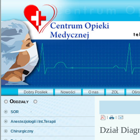
Dobry Posiłek
Nowości
O nas
ZOL
Ośro
Oddziały
SOR
|
|
Anestezjologii i Int.Terapii
Dział Diag
Chirurgiczny