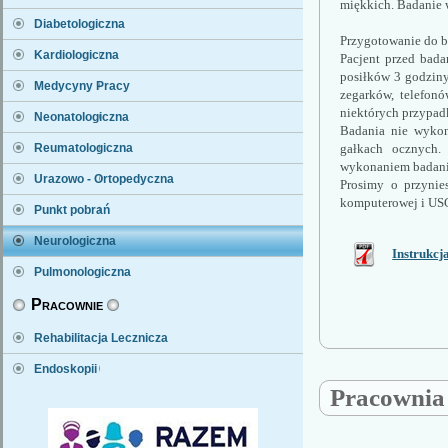
miękkich. Badanie 
Diabetologiczna
Przygotowanie do b
Kardiologiczna
Pacjent przed bada
posiłków 3 godziny
Medycyny Pracy
zegarków, telefonó
niektórych przypad
Neonatologiczna
Badania nie wykonu
gałkach ocznych. 
Reumatologiczna
wykonaniem badani
Urazowo - Ortopedyczna
Prosimy o przynie
komputerowej i USG
Punkt pobrań
Neurologiczna
Instrukcj
Pulmonologiczna
Pracownie
Rehabilitacja Lecznicza
Endoskopii
Pracownia