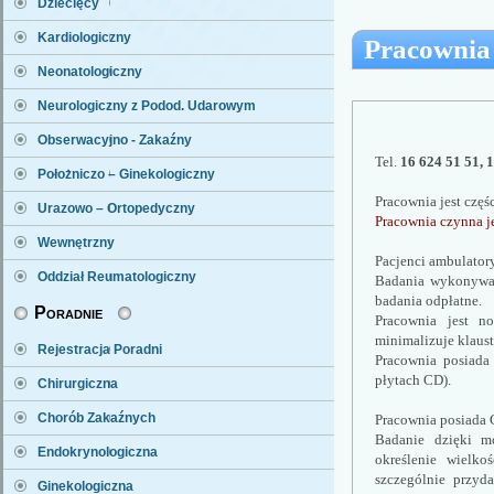
Dziecięcy
Kardiologiczny
Pracownia
Neonatologiczny
Neurologiczny z Podod. Udarowym
Obserwacyjno - Zakaźny
Tel. 
16 624 51 51, 
Położniczo – Ginekologiczny
Pracownia jest częś
Urazowo – Ortopedyczny
Pracownia czynna je
Wewnętrzny
Pacjenci ambulatory
Oddział Reumatologiczny
Badania wykonywane
badania odpłatne.
Poradnie
Pracownia jest no
minimalizuje klaus
Rejestracja Poradni
Pracownia posiada 
płytach CD). 
Chirurgiczna
Chorób Zakaźnych
Pracownia posiada C
Badanie dzięki mo
Endokrynologiczna
określenie wielko
szczególnie przyd
Ginekologiczna