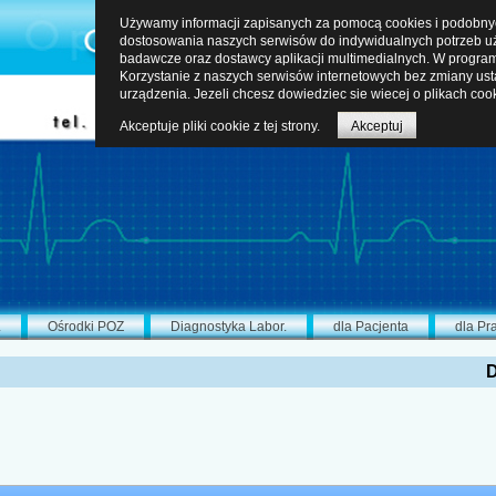
Używamy informacji zapisanych za pomocą cookies i podobnych
dostosowania naszych serwisów do indywidualnych potrzeb uż
badawcze oraz dostawcy aplikacji multimedialnych. W program
Korzystanie z naszych serwisów internetowych bez zmiany us
urządzenia. Jezeli chcesz dowiedziec sie wiecej o plikach coo
Akceptuje pliki cookie z tej strony.
Akceptuj
L
Ośrodki POZ
Diagnostyka Labor.
dla Pacjenta
dla Pr
D