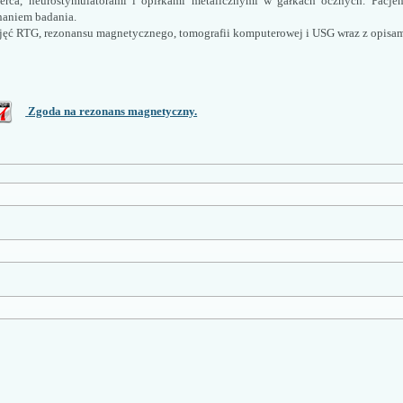
erca, neurostymulatorami i opiłkami metalicznymi w gałkach ocznych. Pacjen
naniem badania.
jęć RTG, rezonansu magnetycznego, tomografii komputerowej i USG wraz z opisam
Zgoda na rezonans magnetyczny.