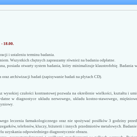
 - 18.00. 
acji i ustaleniu terminu badania. 
niem. Wszystkich chętnych zapraszamy również na badania odpłatne.
na, posiada otwarty system badania, który minimalizuje klaustrofobię. Badania
 oraz archiwizacji badań (zapisywanie badań na płytach CD). 
wysokiej czułości kontrastowej pozwala na określenie wielkości, kształtu i umi
zydatne w diagnostyce układu nerwowego, układu kostno-stawowego, mięśniowe
zyniowy.
owego leczenia farmakologicznego oraz nie spożywać posiłków 3 godziny prze
zegarków, telefonów, kluczy, biżuterii i innych przedmiotów metalowych. Badanie 
celu uzyskania odpowiedniego diagnostycznie obrazu.