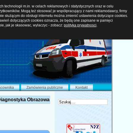
 technologii m.in. w celach reklamowych i statystycznych oraz w celu
ytkowników. Mogą też stosować je współpracujący z nami reklamodawcy, firmy
ie służącym do obsługi internetu można zmienić ustawienia dotyczące cookies.
tawień dotyczących cookies oznacza, że będą one zapisane w pamięci
kie, jak je skasowac, wylaczyc - zobacz:
polityka prywatnosci
.
acownika
Zamówienia publiczne
Kontakt
iagnostyka Obrazowa