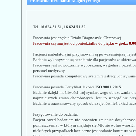
Pracownia Rezonansu Magnetycznego
Tel. 
16 624 51 51, 16 624 51 52
Pracownia jest częścią Działu Diagnostyki Obrazowej.
Pracownia czynna jest od poniedziałku do piątku 
w godz: 8.00
Pacjenci ambulatoryjni przyjmowani są po wcześniejszej rejestr
Badania wykonywane są bezpłatnie dla pacjentów ze skierowa
Pracownia jest nowocześnie wyposażona, wygodna i przestron
personel medyczny.
Pracownia posiada komputerowy system rejestracji, opisywania
Pracownia posiada Certyfikat Jakości 
ISO 9001:2015 .
Badanie dzięki możliwości trójwymiarowego obrazowania oraz 
najmniejszych zmian chorobowych. Jest to szczególnie pr
Badanie w zaawansowany sposób obrazuje również układ nac
Przygotowanie do badania:
Pacjent przed badaniem nie powinien zmieniać dotychczas
pomieszczenia , w którym znajduje się MR nie wolno wnosić: 
niektórych przypadkach konieczne jest podanie kontrastu w 