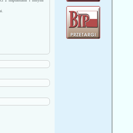
ci z implantami i innymi 
i.