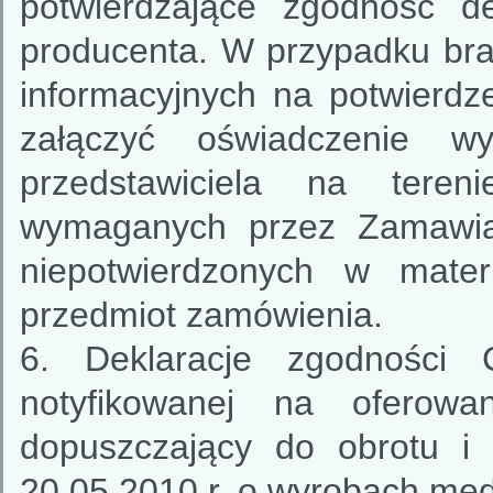
potwierdzające zgodność d
producenta. W przypadku bra
informacyjnych na potwierd
załączyć oświadczenie w
przedstawiciela na tereni
wymaganych przez Zamawiaj
niepotwierdzonych w mater
przedmiot zamówienia.
6. Deklaracje zgodności 
notyfikowanej na ofero
dopuszczający do obrotu i
20.05.2010 r. o wyrobach med