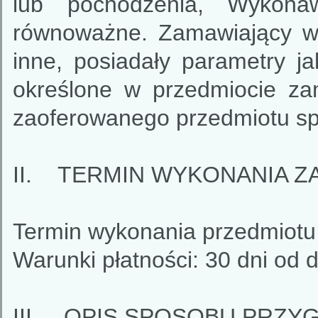
lub pochodzenia, Wykona
równoważne. Zamawiający wy
inne, posiadały parametry ja
określone w przedmiocie z
zaoferowanego przedmiotu s
II. TERMIN WYKONANIA Z
Termin wykonania przedmiotu 
Warunki płatności: 30 dni od d
III. OPIS SPOSOBU PRZY