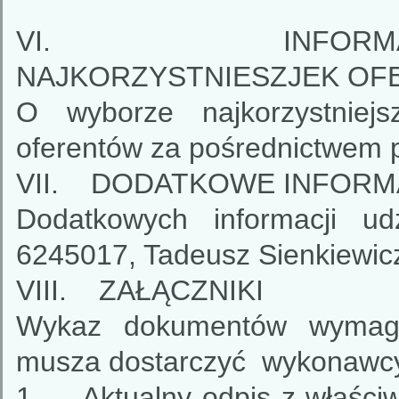
VI. INFORMACJ
NAJKORZYSTNIESZJEK OF
O wyborze najkorzystniejs
oferentów za pośrednictwem po
VII. DODATKOWE INFORM
Dodatkowych informacji u
6245017, Tadeusz Sienkiewicz
VIII. ZAŁĄCZNIKI
Wykaz dokumentów wymaga
musza dostarczyć wykonawcy
1. Aktualny odpis z właściweg