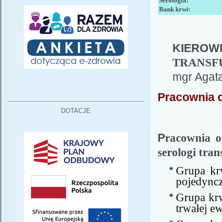
Serologia:
Bank krwi:
KIE
TRANSF
mgr Agata
Pracownia 
DOTACJE
P
racownia o
serologi tran
Grupa kr
pojedyncz
Grupa kr
trwałej ew