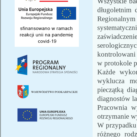
Wszystkie ba
długoletnim 
Regionalnym
systematyc
zaświadcz
serologiczn
kontrolowani
w protokole 
Każde wykon
wyklucza mo
pieczątką di
diagnostów la
Pracownia w
otrzymanie w
W przypadku 
różnego rod