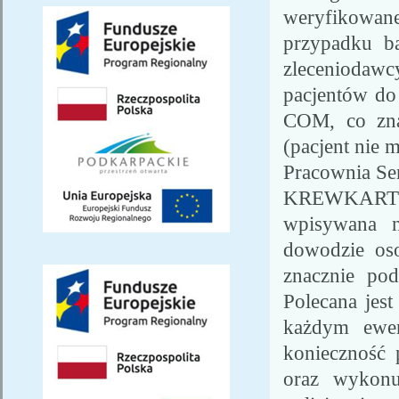
weryfikowan
przypadku b
zleceniodawc
pacjentów do 
COM, co znac
(pacjent nie 
Pracownia Se
KREWKART -
wpisywana n
dowodzie os
znacznie pod
Polecana jest
każdym ewen
konieczność p
oraz wykonu