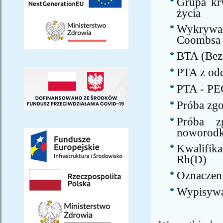
Grupa kr
życia
Wykrywa
Coombsa
BTA (Bez
PTA z od
PTA - P
Próba zgo
Próba z
noworodkó
Kwalifika
Rh(D)
Oznaczeni
Wypisy