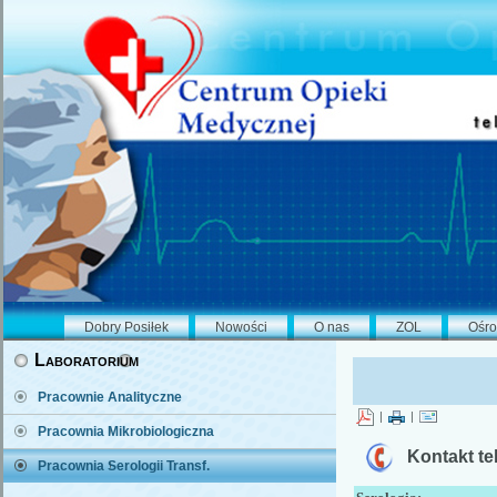
Dobry Posiłek
Nowości
O nas
ZOL
Ośro
Laboratorium
Pracownie Analityczne
|
|
Pracownia Mikrobiologiczna
Kontakt te
Pracownia Serologii Transf.