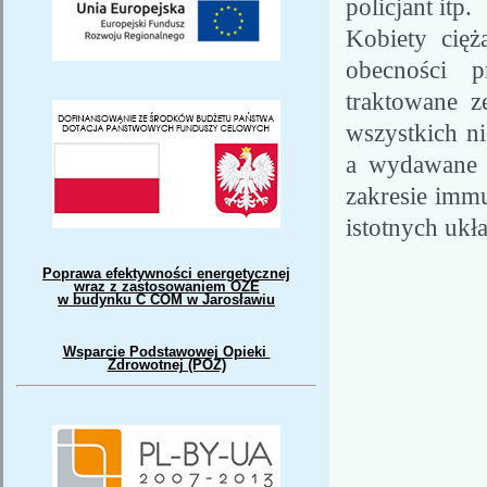
policjant itp.
Kobiety cię
obecności 
traktowane z
wszystkich ni
a wydawane w
zakresie immu
istotnych ukł
Poprawa efektywności energetycznej
wraz z zastosowaniem OZE
w budynku C COM w Jarosławiu
Wsparcie Podstawowej Opieki
Zdrowotnej (POZ)