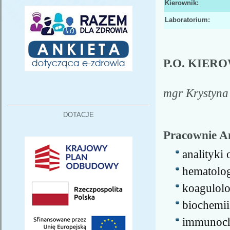
Kierownik:
Laboratorium:
P.O. KIE
mgr Krystyna
DOTACJE
Pracownie An
analityki 
hematolog
koagulolo
biochemii
immunoc