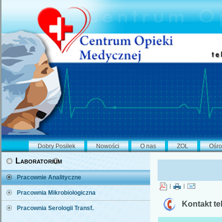
Dobry Posiłek
Nowości
O nas
ZOL
Ośro
Laboratorium
Pracownie Analityczne
|
|
Pracownia Mikrobiologiczna
Kontakt te
Pracownia Serologii Transf.