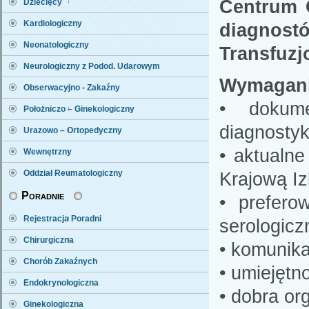
Centrum 
Dziecięcy
Kardiologiczny
diagnostó
Neonatologiczny
Transfuzj
Neurologiczny z Podod. Udarowym
Wymagani
Obserwacyjno - Zakaźny
• dokume
Położniczo – Ginekologiczny
diagnostyk
Urazowo – Ortopedyczny
• aktualn
Wewnętrzny
Krajową Iz
Oddział Reumatologiczny
Poradnie
• prefer
Rejestracja Poradni
serologicz
Chirurgiczna
• komunika
Chorób Zakaźnych
• umiejętn
Endokrynologiczna
• dobra or
Ginekologiczna