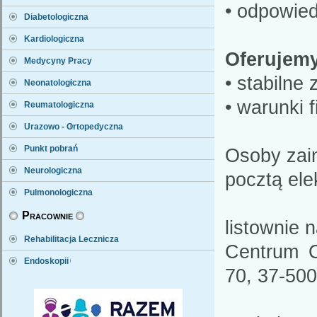
• odpowied
Diabetologiczna
Kardiologiczna
Oferujemy
Medycyny Pracy
• stabilne
Neonatologiczna
• warunki 
Reumatologiczna
Urazowo - Ortopedyczna
Punkt pobrań
Osoby zain
Neurologiczna
pocztą ele
Pulmonologiczna
Pracownie
listownie 
Rehabilitacja Lecznicza
Centrum O
Endoskopii
70, 37-500