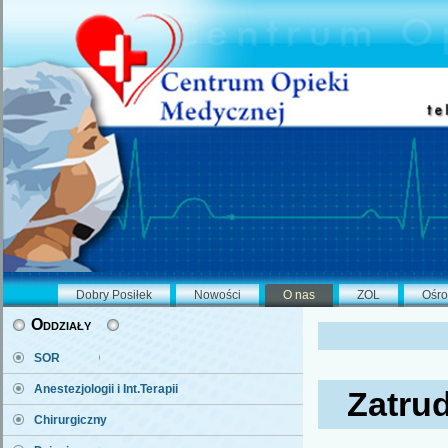
Dobry Posiłek
Nowości
O nas
ZOL
Ośro
Oddziały
SOR
Anestezjologii i Int.Terapii
Zatru
Chirurgiczny