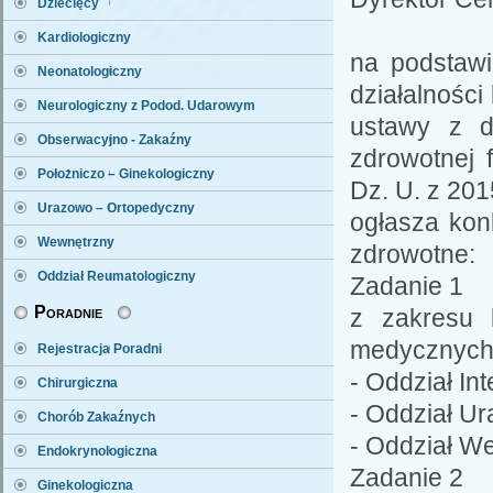
Dziecięcy
Kardiologiczny
na podstawi
Neonatologiczny
działalności 
Neurologiczny z Podod. Udarowym
ustawy z d
Obserwacyjno - Zakaźny
zdrowotnej 
Położniczo – Ginekologiczny
Dz. U. z 201
Urazowo – Ortopedyczny
ogłasza kon
Wewnętrzny
zdrowotne:
Oddział Reumatologiczny
Zadanie 1
Poradnie
z zakresu 
medycznych 
Rejestracja Poradni
- Oddział Int
Chirurgiczna
- Oddział U
Chorób Zakaźnych
- Oddział W
Endokrynologiczna
Zadanie 2
Ginekologiczna