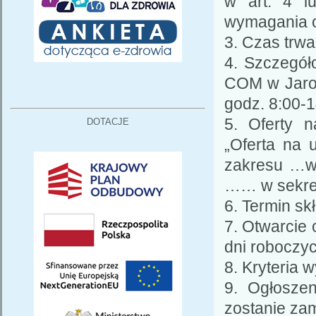
w art. 4 lu
wymagania o
3. Czas trwa
4. Szczegół
COM w Jaros
godz. 8:00-1
5. Oferty n
DOTACJE
„Oferta na 
zakresu …wp
…… w sekret
6. Termin skł
7. Otwarcie 
dni roboczyc
8. Kryteria 
9. Ogłoszen
zostanie zam