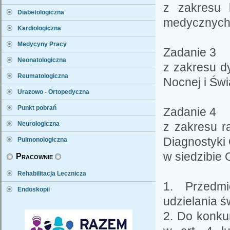
z zakresu 
Diabetologiczna
medycznych 
Kardiologiczna
Medycyny Pracy
Zadanie 3
Neonatologiczna
z zakresu 
Reumatologiczna
Nocnej i Świ
Urazowo - Ortopedyczna
Punkt pobrań
Zadanie 4
Neurologiczna
z zakresu r
Diagnostyki
Pulmonologiczna
w siedzibie 
Pracownie
Rehabilitacja Lecznicza
1. Przedmi
Endoskopii
udzielania ś
2. Do konku