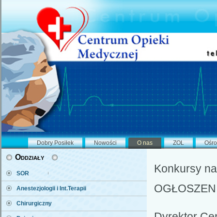
Dobry Posiłek
Nowości
O nas
ZOL
Ośro
Oddziały
Konkursy na
SOR
OGŁOSZEN
Anestezjologii i Int.Terapii
Chirurgiczny
Dyrektor Ce