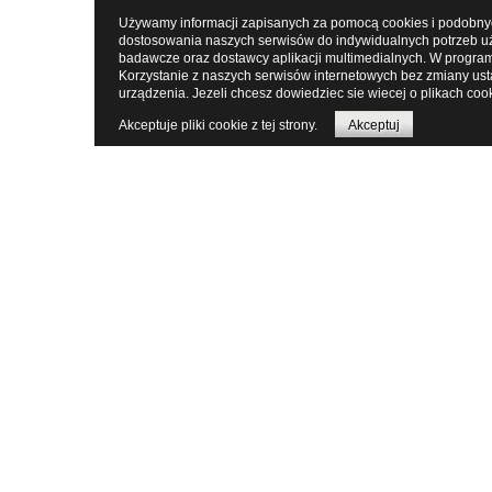
Używamy informacji zapisanych za pomocą cookies i podobnych
dostosowania naszych serwisów do indywidualnych potrzeb uż
badawcze oraz dostawcy aplikacji multimedialnych. W program
Korzystanie z naszych serwisów internetowych bez zmiany us
urządzenia. Jezeli chcesz dowiedziec sie wiecej o plikach coo
Akceptuje pliki cookie z tej strony.
Akceptuj