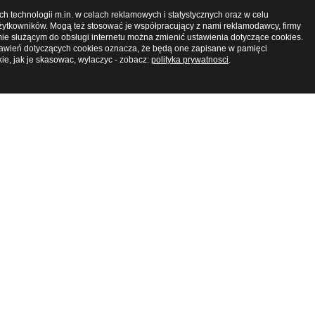
 technologii m.in. w celach reklamowych i statystycznych oraz w celu
Zamknij okno
ytkowników. Mogą też stosować je współpracujący z nami reklamodawcy, firmy
ie służącym do obsługi internetu można zmienić ustawienia dotyczące cookies.
tawień dotyczących cookies oznacza, że będą one zapisane w pamięci
kie, jak je skasowac, wylaczyc - zobacz:
polityka prywatnosci
.