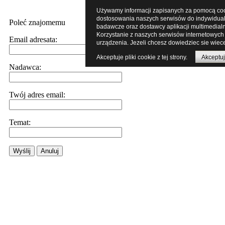
Używamy informacji zapisanych za pomocą cooki
dostosowania naszych serwisów do indywidualn
Poleć znajomemu
badawcze oraz dostawcy aplikacji multimedial
Korzystanie z naszych serwisów internetowych
Email adresata:
urządzenia. Jezeli chcesz dowiedziec sie wiece
Akceptuje pliki cookie z tej strony.
Akceptuj
Nadawca:
Twój adres email:
Temat:
Wyślij
Anuluj