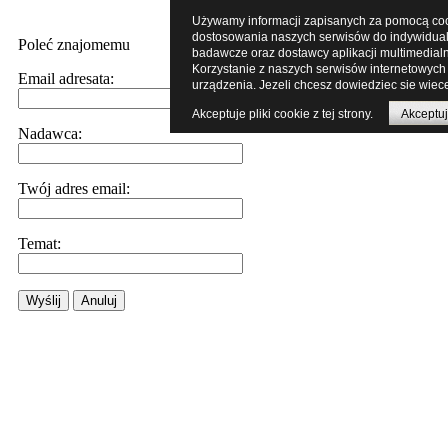
Używamy informacji zapisanych za pomocą cooki
dostosowania naszych serwisów do indywidualn
Poleć znajomemu
badawcze oraz dostawcy aplikacji multimedial
Korzystanie z naszych serwisów internetowych
Email adresata:
urządzenia. Jezeli chcesz dowiedziec sie wiece
Akceptuje pliki cookie z tej strony.
Akceptuj
Nadawca:
Twój adres email:
Temat:
Wyślij
Anuluj