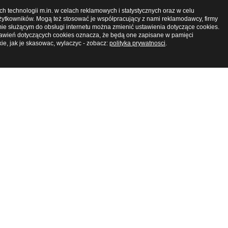
 technologii m.in. w celach reklamowych i statystycznych oraz w celu
Zamknij okno
ytkowników. Mogą też stosować je współpracujący z nami reklamodawcy, firmy
ie służącym do obsługi internetu można zmienić ustawienia dotyczące cookies.
tawień dotyczących cookies oznacza, że będą one zapisane w pamięci
kie, jak je skasowac, wylaczyc - zobacz:
polityka prywatnosci
.