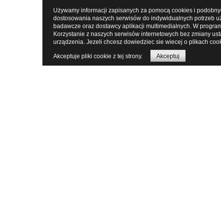
Używamy informacji zapisanych za pomocą cookies i podobnych
dostosowania naszych serwisów do indywidualnych potrzeb uż
badawcze oraz dostawcy aplikacji multimedialnych. W program
Korzystanie z naszych serwisów internetowych bez zmiany us
urządzenia. Jezeli chcesz dowiedziec sie wiecej o plikach coo
Akceptuje pliki cookie z tej strony.
Akceptuj