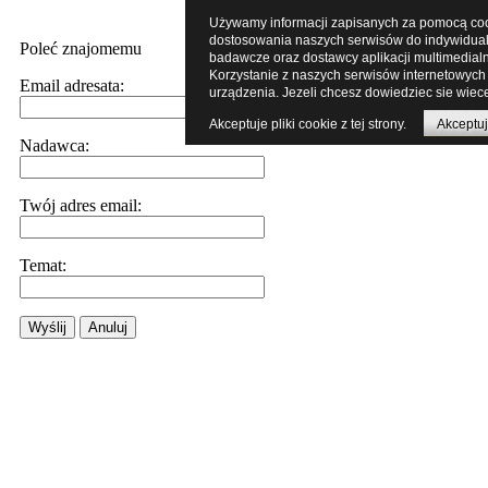
Używamy informacji zapisanych za pomocą cooki
dostosowania naszych serwisów do indywidualn
Poleć znajomemu
badawcze oraz dostawcy aplikacji multimedial
Korzystanie z naszych serwisów internetowych
Email adresata:
urządzenia. Jezeli chcesz dowiedziec sie wiece
Akceptuje pliki cookie z tej strony.
Akceptuj
Nadawca:
Twój adres email:
Temat:
Wyślij
Anuluj