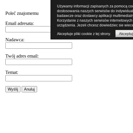
Używamy informacji zapisanych za pomocą cooki
dostosowania naszych serwisów do indywidualn
Poleć znajomemu
badawcze oraz dostawcy aplikacji multimedial
Korzystanie z naszych serwisów internetowych
Email adresata:
urządzenia. Jezeli chcesz dowiedziec sie wiece
Akceptuje pliki cookie z tej strony.
Akceptuj
Nadawca:
Twój adres email:
Temat:
Wyślij
Anuluj