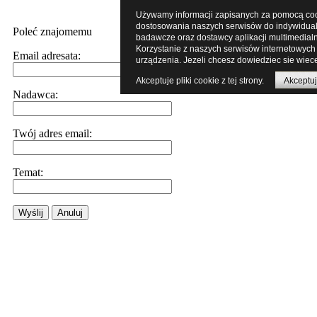
Używamy informacji zapisanych za pomocą cooki
dostosowania naszych serwisów do indywidualn
Poleć znajomemu
badawcze oraz dostawcy aplikacji multimedial
Korzystanie z naszych serwisów internetowych
Email adresata:
urządzenia. Jezeli chcesz dowiedziec sie wiece
Akceptuje pliki cookie z tej strony.
Akceptuj
Nadawca:
Twój adres email:
Temat:
Wyślij
Anuluj