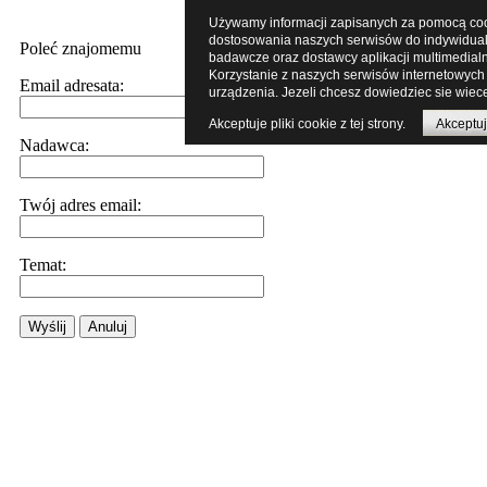
Używamy informacji zapisanych za pomocą cooki
dostosowania naszych serwisów do indywidualn
Poleć znajomemu
badawcze oraz dostawcy aplikacji multimedial
Korzystanie z naszych serwisów internetowych
Email adresata:
urządzenia. Jezeli chcesz dowiedziec sie wiece
Akceptuje pliki cookie z tej strony.
Akceptuj
Nadawca:
Twój adres email:
Temat:
Wyślij
Anuluj